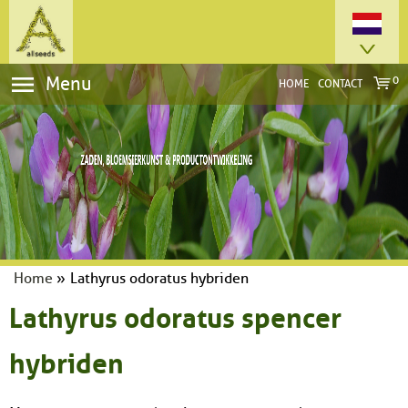
Menu
0
HOME
CONTACT
Home
»
Lathyrus odoratus hybriden
Lathyrus odoratus spencer
hybriden