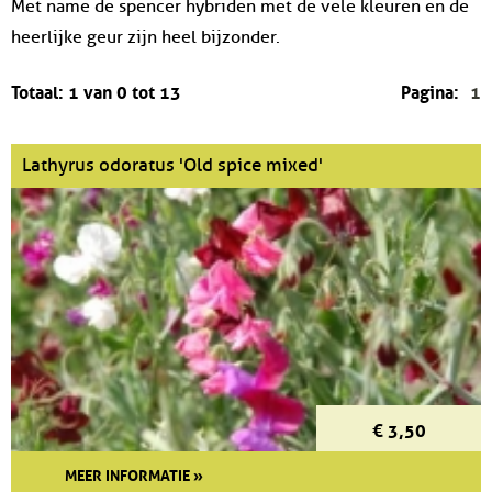
Met name de spencer hybriden met de vele kleuren en de
heerlijke geur zijn heel bijzonder.
Totaal: 1 van 0 tot 13
Pagina:
1
Lathyrus odoratus 'Old spice mixed'
€ 3,50
MEER INFORMATIE »