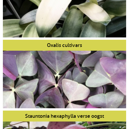
Oxalis cultivars
Stauntonia hexaphylla verse oogst