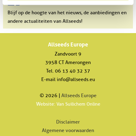
Facebook
Blijf op de hoogte van het nieuws, de aanbiedingen en
andere actualiteiten van Allseeds!
Allseeds Europe
Zandvoort 9
3958 CT Amerongen
Tel. 06 13 40 32 37
E-mail
info@allseeds.eu
© 2026 |
Allseeds Europe
Website:
Van Suilichem Online
Disclaimer
Algemene voorwaarden