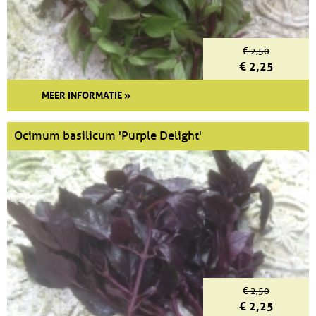
€ 2,50
€ 2,25
MEER INFORMATIE »
Ocimum basilicum 'Purple Delight'
€ 2,50
€ 2,25