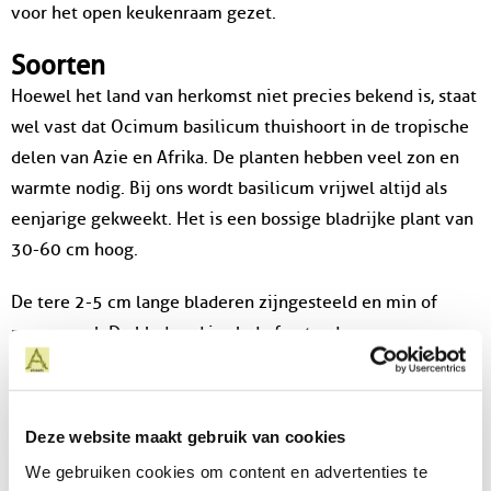
voor het open keukenraam gezet.
Soorten
Hoewel het land van herkomst niet precies bekend is, staat
wel vast dat Ocimum basilicum thuishoort in de tropische
delen van Azie en Afrika. De planten hebben veel zon en
warmte nodig. Bij ons wordt basilicum vrijwel altijd als
eenjarige gekweekt. Het is een bossige bladrijke plant van
30-60 cm hoog.
De tere 2-5 cm lange bladeren zijngesteeld en min of
meer ovaal. De bladrand is glad of getand.
Er zijn ook selecties met paars gekleurd of behaard blad. In
zijn algemeenheid komt de geur van de bladeren vrij als
Deze website maakt gebruik van cookies
ze worden gekneusd. De witte tot lilakleurige bloemen van
We gebruiken cookies om content en advertenties te
1 tot 1,5 cm lange lipbloemen, staan in vrij dichte trossen