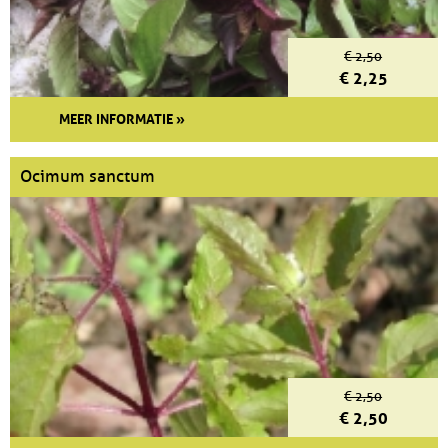
€ 2,50
€ 2,25
MEER INFORMATIE »
Ocimum sanctum
€ 2,50
€ 2,50