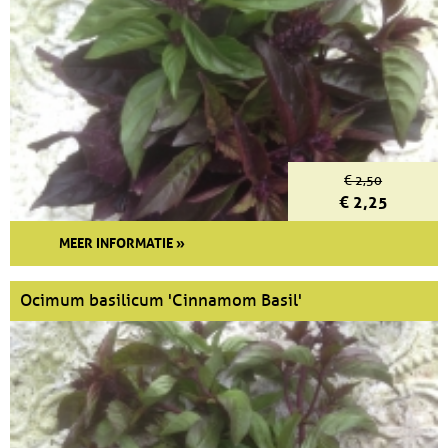
€ 2,50
€ 2,25
MEER INFORMATIE »
Ocimum basilicum 'Cinnamom Basil'