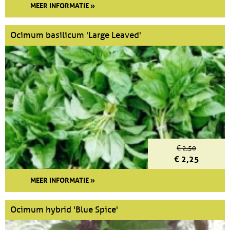
MEER INFORMATIE »
Ocimum basilicum 'Large Leaved'
€ 2,50
€ 2,25
MEER INFORMATIE »
Ocimum hybrid 'Blue Spice'