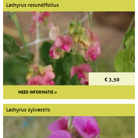
Lathyrus rotundifolius
€ 3,50
MEER INFORMATIE »
Lathyrus sylvestris