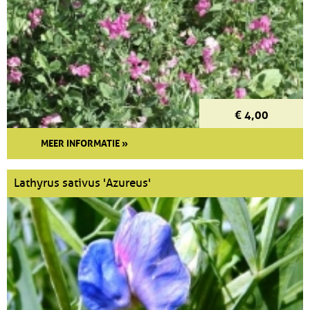
€ 4,00
MEER INFORMATIE »
Lathyrus sativus 'Azureus'