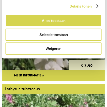
Details tonen
Lathyrus latifolius 'White Pearl'
Alles toestaan
Selectie toestaan
Weigeren
€ 3,50
MEER INFORMATIE »
Lathyrus tuberosus